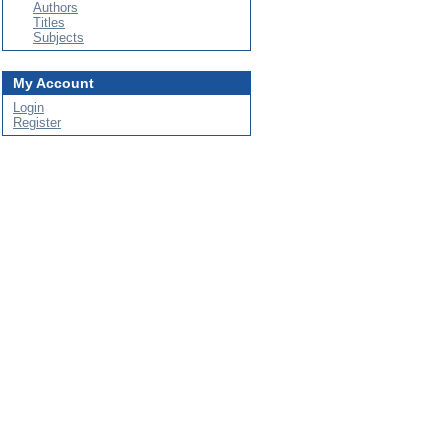
Authors
Titles
Subjects
My Account
Login
Register