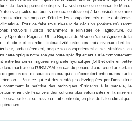
efforts de développement entrepris. La sécheresse que connaît le Maroc,
érateurs agricoles (différents niveaux de décision) à la considérer comme
mmunication se propose d’étudier les comportements et les stratégies
climatique. Pour ce faire trois niveaux de décision (opérateurs) seront
onal: Pouvoirs Publics Notamment le Ministère de l’agriculture, du
; ÿ Opérateur Régional: Office Régional de Mise en Valeur Agricole de la
 L’étude met en relief l’interactivité entre ces trois niveaux dont les
iculteur, particulièrement, adapte son comportement et ses stratégies en
ns cette optique notre analyse porte spécifiquement sur le comportement
ant entre les zones irriguées en grande hydraulique (GH) et celle en petite
s donc montrer que l’ORMVAM, en cas de pénurie d’eau, prend un certain
de gestion des ressources en eau qui se répercutent entre autres sur le
’irrigation… Pour ce qui est des stratégies développées par l’agriculteur
 notamment la maîtrise des techniques d’irrigation à la parcelle, le
e détournement de l’eau vers des cultures plus valorisantes et la mise en
’opérateur local se trouve en fait confronté, en plus de l’aléa climatique,
 opérateurs.