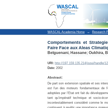
Comportements et Strategies 
WASCAL Academia Home
→
Research P
Comportements et Strategie
Faire Face aux Aleas Climati
Belguenani, Hassane
;
Oukhira, 
URI:
http://197.159.135.214/jspui/handle/
Date:
2002
Abstract:
De part son extension spatiale et ses inter
est l'un des moteurs fondamentaux de l'é
adoptées par l’Etat ont fait du développemen
tant qu’impératif technique et socio-éc
incontestablement considéré comme le mote
continuent à revêtir une importance majeur