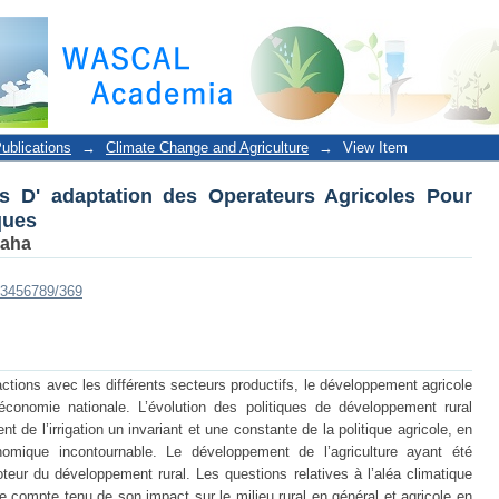
D' adaptation des Operateurs Agricoles Pour Faire 
ublications
→
Climate Change and Agriculture
→
View Item
s D' adaptation des Operateurs Agricoles Pour
ques
Baha
123456789/369
actions avec les différents secteurs productifs, le développement agricole
conomie nationale. L’évolution des politiques de développement rural
t de l’irrigation un invariant et une constante de la politique agricole, en
onomique incontournable. Le développement de l’agriculture ayant été
ur du développement rural. Les questions relatives à l’aléa climatique
e compte tenu de son impact sur le milieu rural en général et agricole en